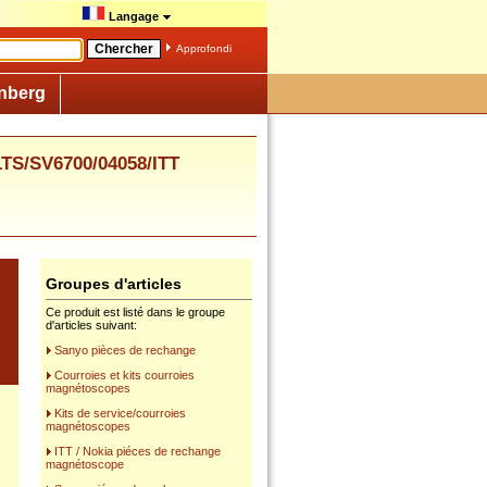
Langage
Approfondi
nberg
S/SV6700/04058/ITT
Groupes d'articles
Ce produit est listé dans le groupe
d'articles suivant:
Sanyo pièces de rechange
Courroies et kits courroies
magnétoscopes
Kits de service/courroies
magnétoscopes
ITT / Nokia piéces de rechange
magnétoscope