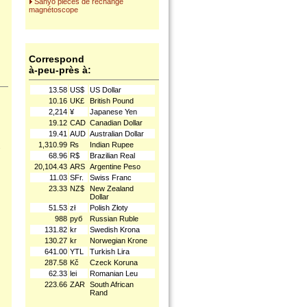
Sanyo piéces de rechange
magnétoscope
Correspond
à-peu-près à:
13.58
US$
US Dollar
10.16
UK£
British Pound
2,214
¥
Japanese Yen
19.12
CAD
Canadian Dollar
19.41
AUD
Australian Dollar
1,310.99
₨
Indian Rupee
.
68.96
R$
Brazilian Real
20,104.43
ARS
Argentine Peso
11.03
SFr.
Swiss Franc
23.33
NZ$
New Zealand
Dollar
51.53
zł
Polish Złoty
988
руб
Russian Ruble
131.82
kr
Swedish Krona
130.27
kr
Norwegian Krone
641.00
YTL
Turkish Lira
287.58
Kč
Czeck Koruna
62.33
lei
Romanian Leu
223.66
ZAR
South African
Rand