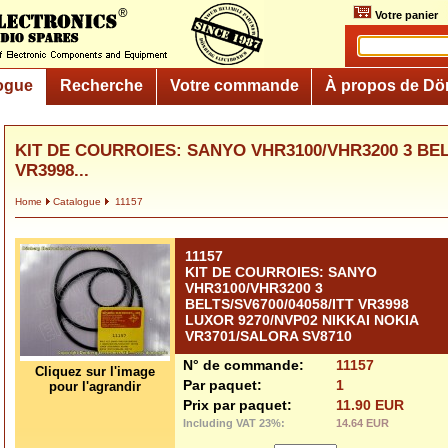
Votre panier
ogue
Recherche
Votre commande
À propos de Dö
KIT DE COURROIES: SANYO VHR3100/VHR3200 3 BELT
VR3998...
Home
Catalogue
11157
11157
KIT DE COURROIES: SANYO
VHR3100/VHR3200 3
BELTS/SV6700/04058/ITT VR3998
LUXOR 9270/NVP02 NIKKAI NOKIA
VR3701/SALORA SV8710
N° de commande:
11157
Cliquez sur l'image
Par paquet:
1
pour l'agrandir
Prix par paquet:
11.90 EUR
Including VAT 23%:
14.64 EUR