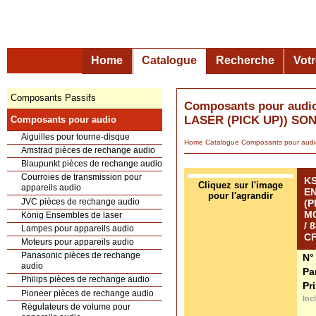
Home
Catalogue
Recherche
Vot
Composants Passifs
Composants pour aud
LASER (PICK UP)) SON
Composants pour audio
Aiguilles pour tourne-disque
Home
Catalogue
Composants pour a
Amstrad pièces de rechange audio
Blaupunkt pièces de rechange audio
Courroies de transmission pour
KS
appareils audio
E
JVC pièces de rechange audio
(P
MC
König Ensembles de laser
/ 
Lampes pour appareils audio
CF
Moteurs pour appareils audio
Panasonic pièces de rechange
N°
Cliquez sur l'image
audio
Pa
pour l'agrandir
Philips pièces de rechange audio
Pr
Pioneer pièces de rechange audio
Inc
Régulateurs de volume pour