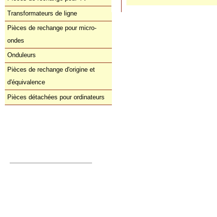
Transformateurs de ligne
Pièces de rechange pour micro-
ondes
Onduleurs
Pièces de rechange d'origine et
d'équivalence
Pièces détachées pour ordinateurs
Commande directe
orders@donberg.ie
+353/74-95 48 275
Prix, paiements et charges
Comment nous contacter
Conditions de vente
Déclaration de confidentialité
A votre panier