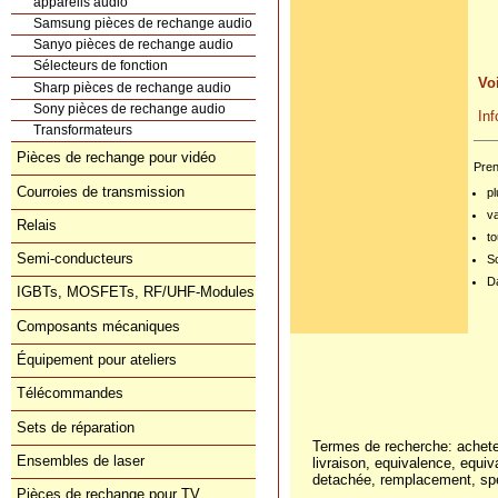
appareils audio
Samsung pièces de rechange audio
Sanyo pièces de rechange audio
Sélecteurs de fonction
V
Sharp pièces de rechange audio
Sony pièces de rechange audio
I
Transformateurs
Pièces de rechange pour vidéo
Pren
Courroies de transmission
pl
v
Relais
to
Semi-conducteurs
S
Da
IGBTs, MOSFETs, RF/UHF-Modules
Composants mécaniques
Équipement pour ateliers
Télécommandes
Sets de réparation
Termes de recherche: achete
Ensembles de laser
livraison, equivalence, equiv
detachée, remplacement, spé
Pièces de rechange pour TV