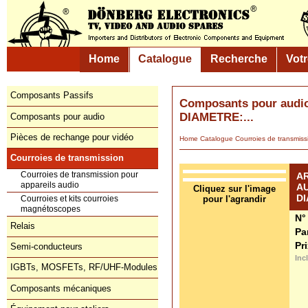
Home
Catalogue
Recherche
Vot
Composants Passifs
Composants pour aud
DIAMETRE:...
Composants pour audio
Pièces de rechange pour vidéo
Home
Catalogue
Courroies de transmiss
Courroies de transmission
Courroies de transmission pour
A
appareils audio
A
Cliquez sur l'image
DI
Courroies et kits courroies
pour l'agrandir
magnétoscopes
N°
Relais
Pa
Pr
Semi-conducteurs
Inc
IGBTs, MOSFETs, RF/UHF-Modules
Composants mécaniques