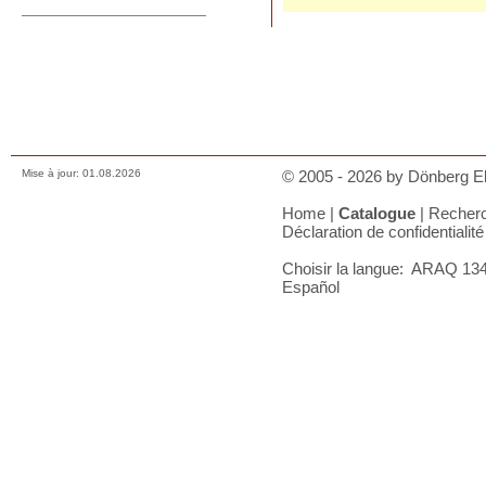
Prix, paiements et charges
Comment nous contacter
Conditions de vente
Déclaration de confidentialité
A votre panier
Mise à jour: 01.08.2026
© 2005 - 2026 by Dönberg Ele
Home
|
Catalogue
|
Recher
Déclaration de confidentialité
Choisir la langue:
ARAQ 134 
Español