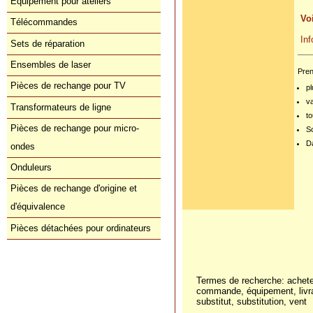
Équipement pour ateliers
Voi
Télécommandes
In
Sets de réparation
Ensembles de laser
Pren
Pièces de rechange pour TV
pl
v
Transformateurs de ligne
to
Pièces de rechange pour micro-
S
Da
ondes
Onduleurs
Pièces de rechange d'origine et
d'équivalence
Pièces détachées pour ordinateurs
Commande directe
Termes de recherche: achete
commande, équipement, livra
orders@donberg.ie
substitut, substitution, vent
+353/74-95 48 275