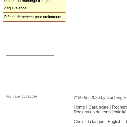
Pièces de rechange d'origine et
d'équivalence
Pièces détachées pour ordinateurs
Commande directe
orders@donberg.ie
+353/74-95 48 275
Prix, paiements et charges
Comment nous contacter
Conditions de vente
Déclaration de confidentialité
A votre panier
Mise à jour: 01.08.2026
© 2005 - 2026 by Dönberg Ele
Home
|
Catalogue
|
Recher
Déclaration de confidentialité
Choisir la langue:
English
|