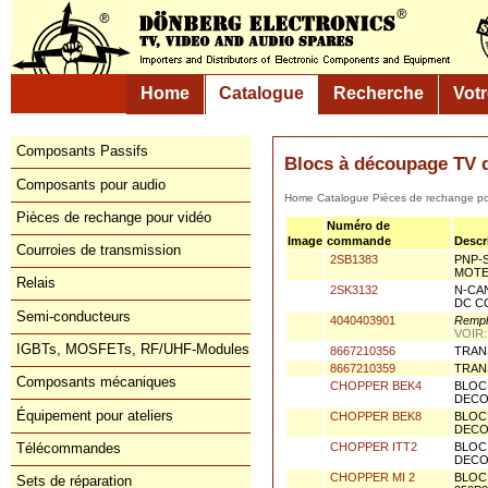
Home
Catalogue
Recherche
Vot
Composants Passifs
Blocs à découpage TV 
Composants pour audio
Home
Catalogue
Pièces de rechang
Pièces de rechange pour vidéo
Numéro de
Image
commande
Descr
Courroies de transmission
2SB1383
PNP-S
MOTE
Relais
2SK3132
N-CA
DC C
Semi-conducteurs
4040403901
Rempl
VOIR
IGBTs, MOSFETs, RF/UHF-Modules
8667210356
TRAN
8667210359
TRAN
Composants mécaniques
CHOPPER BEK4
BLOC
DECOU
Équipement pour ateliers
CHOPPER BEK8
BLOC
DECOU
Télécommandes
CHOPPER ITT2
BLOC
DECOU
Sets de réparation