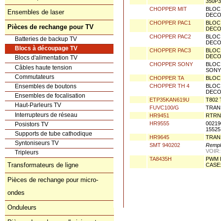
CHOPPER MI 2
BLOC 
350P3
Ensembles de laser
CHOPPER MIT
BLOC
DECO
Pièces de rechange pour TV
CHOPPER PAC1
BLOC
DECOU
Batteries de backup TV
CHOPPER PAC2
BLOC
Blocs à découpage TV
DECO
CHOPPER PAC3
BLOC
Blocs d'alimentation TV
DECO
Câbles haute tension
CHOPPER SONY
BLOC
SONY 
Commutateurs
CHOPPER TA
BLOC 
Ensembles de boutons
CHOPPER TH 4
BLOC
Ensembles de focalisation
DECO
Haut-Parleurs TV
ETP35KAN619U
T802
Interrupteurs de réseau
FUVC100/G
TRAN
Posistors TV
HR9451
RTRN
Supports de tube cathodique
HR9555
0021
15525
Syntoniseurs TV
HR9645
TRAN
Tripleurs
SMT 940202
Rempl
Transformateurs de ligne
VOIR
TA8435H
PWM 
Pièces de rechange pour micro-
CASE:
ondes
Onduleurs