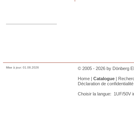
Commande directe
orders@donberg.ie
+353/74-95 48 275
Prix, paiements et charges
Comment nous contacter
Conditions de vente
Déclaration de confidentialité
A votre panier
Mise à jour: 01.08.2026
© 2005 - 2026 by Dönberg Ele
Home
|
Catalogue
|
Recher
Déclaration de confidentialité
Choisir la langue:
1UF/50V i