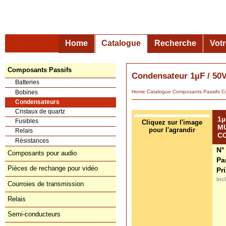
Home
Catalogue
Recherche
Vot
Composants Passifs
Condensateur 1µF / 
Batteries
Bobines
Home
Catalogue
Composants Passifs
C
Condensateurs
Cristaux de quartz
1µ
Fusibles
Cliquez sur l'image
M
pour l'agrandir
Relais
C
Résistances
N°
Composants pour audio
Pa
Pièces de rechange pour vidéo
Pr
Inc
Courroies de transmission
Relais
Semi-conducteurs