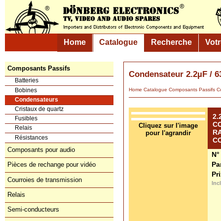
Home
Catalogue
Recherche
Vot
Composants Passifs
Condensateur 2.2µF /
Batteries
Bobines
Home
Catalogue
Composants Passif
Condensateurs
Cristaux de quartz
2.
Fusibles
C
Relais
RA
Résistances
C
Composants pour audio
N°
Pa
Pièces de rechange pour vidéo
Pr
Courroies de transmission
Inc
Relais
Semi-conducteurs