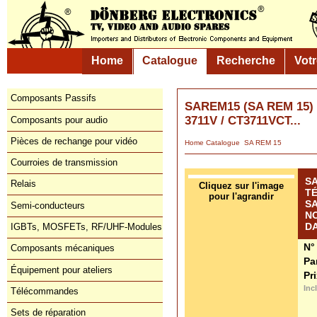
Home
Catalogue
Recherche
Vot
Composants Passifs
SAREM15 (SA REM 15
3711V / CT3711VCT...
Composants pour audio
Pièces de rechange pour vidéo
Home
Catalogue
SA REM 15
Courroies de transmission
SA
Relais
Cliquez sur l'image
T
pour l'agrandir
SA
Semi-conducteurs
NO
DA
IGBTs, MOSFETs, RF/UHF-Modules
N°
Composants mécaniques
Pa
Équipement pour ateliers
Pr
Inc
Télécommandes
Sets de réparation