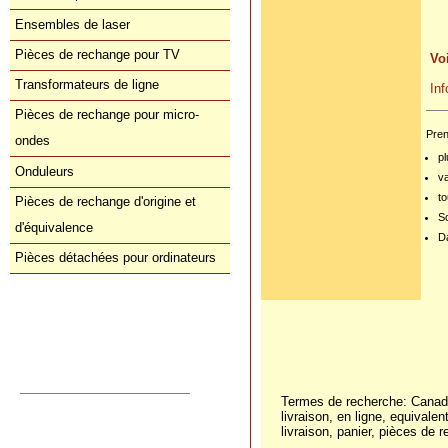
Ensembles de laser
Pièces de rechange pour TV
Voi
Transformateurs de ligne
In
Pièces de rechange pour micro-
Pren
ondes
pl
Onduleurs
v
to
Pièces de rechange d'origine et
S
d'équivalence
Da
Pièces détachées pour ordinateurs
Commande directe
orders@donberg.ie
+353/74-95 48 275
Termes de recherche: Canada
Prix, paiements et charges
livraison, en ligne, equivalen
Comment nous contacter
livraison, panier, pièces de r
Conditions de vente