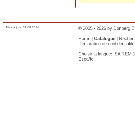
Déclaration de confidentialité
A votre panier
Mise à jour: 01.08.2026
© 2005 - 2026 by Dönberg Ele
Home
|
Catalogue
|
Recher
Déclaration de confidentialité
Choisir la langue:
SA REM 15
Español