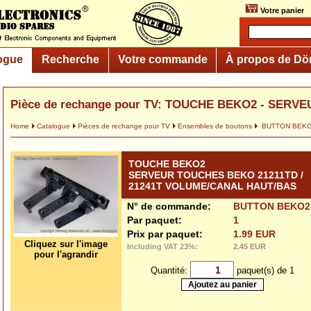
Votre panier
ogue
Recherche
Votre commande
À propos de Dö
Pièce de rechange pour TV: TOUCHE BEKO2 - SERV
Home
Catalogue
Pièces de rechange pour TV
Ensembles de boutons
BUTTON BEK
TOUCHE BEKO2
SERVEUR TOUCHES BEKO 21211TD /
21241T VOLUME/CANAL HAUT/BAS
N° de commande:
BUTTON BEKO2
Par paquet:
1
Prix par paquet:
1.99 EUR
Cliquez sur l'image
Including VAT 23%:
2.45 EUR
pour l'agrandir
Quantité:
paquet(s) de 1