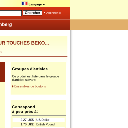
Langage
Approfondi
nberg
EUR TOUCHES BEKO...
O2
Groupes d'articles
Ce produit est listé dans le groupe
d'articles suivant:
Ensembles de boutons
Correspond
à-peu-près à:
2.27
US$
US Dollar
1.70
UK£
British Pound