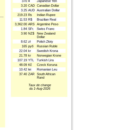
370
¥
Japanese Yen
3.20
CAD
Canadian Dollar
3.25
AUD
Australian Dollar
219.23
₨
Indian Rupee
11.53
R$
Brazilian Real
3,362.00
ARS
Argentine Peso
1.84
SFr.
Swiss Franc
3.90
NZ$
New Zealand
Dollar
8.62
zł
Polish Złoty
.
165
руб
Russian Ruble
22.04
kr
Swedish Krona
21.78
kr
Norwegian Krone
107.19
YTL
Turkish Lira
48.09
Kč
Czeck Koruna
10.42
lei
Romanian Leu
37.40
ZAR
South African
Rand
Taux de change
du 1-Aug-2026