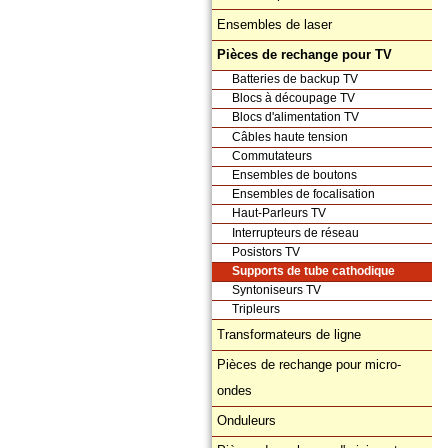
Ensembles de laser
Pièces de rechange pour TV
Batteries de backup TV
Blocs à découpage TV
Blocs d'alimentation TV
Câbles haute tension
Commutateurs
Ensembles de boutons
Ensembles de focalisation
Haut-Parleurs TV
Interrupteurs de réseau
Posistors TV
Supports de tube cathodique
Syntoniseurs TV
Tripleurs
Transformateurs de ligne
Pièces de rechange pour micro-
ondes
Onduleurs