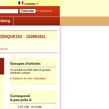
Langage
Approfondi
nberg
ODIQUE151 - 152681911
ASE151
Groupes d'articles
Ce produit est listé dans le groupe
d'articles suivant:
Supports de tube cathodique
Correspond
à-peu-près à:
3.45
US$
US Dollar