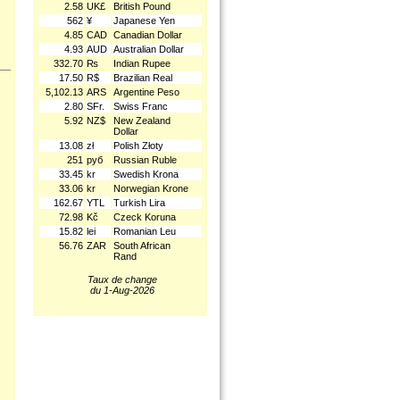
2.58
UK£
British Pound
562
¥
Japanese Yen
4.85
CAD
Canadian Dollar
4.93
AUD
Australian Dollar
332.70
₨
Indian Rupee
17.50
R$
Brazilian Real
5,102.13
ARS
Argentine Peso
2.80
SFr.
Swiss Franc
5.92
NZ$
New Zealand
Dollar
13.08
zł
Polish Złoty
.
251
руб
Russian Ruble
33.45
kr
Swedish Krona
33.06
kr
Norwegian Krone
162.67
YTL
Turkish Lira
72.98
Kč
Czeck Koruna
15.82
lei
Romanian Leu
56.76
ZAR
South African
Rand
Taux de change
du 1-Aug-2026