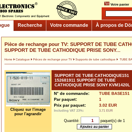
Votre panier
ogue
Recherche
Votre commande
À propos de Dö
Pièce de rechange pour TV: SUPPORT DE TUBE CATH
SUPPORT DE TUBE CATHODIQUE PRISE SONY...
Home
Catalogue
Pièces de rechange pour TV
Supports de tube cathodique
TUBE B
SUPPORT DE TUBE CATHODIQUE151
152681911 SUPPORT DE TUBE
CATHODIQUE PRISE SONY KVM1420L
N° de commande:
TUBE BASE151
Par paquet:
1
Prix par paquet:
3.02 EUR
Cliquez sur l'image
Including VAT 23%:
3.71 EUR
pour l'agrandir
Quantité:
paquet(s) de 1