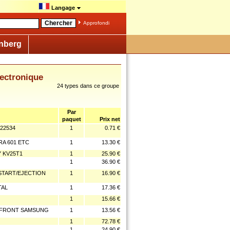
Langage
Approfondi
nberg
ectronique
24 types dans ce groupe
Par
paquet
Prix net
22534
1
0.71 €
RA 601 ETC
1
13.30 €
Y KV25T1
1
25.90 €
1
36.90 €
 START/EJECTION
1
16.90 €
TAL
1
17.36 €
1
15.66 €
L FRONT SAMSUNG
1
13.56 €
1
72.78 €
1
24.90 €