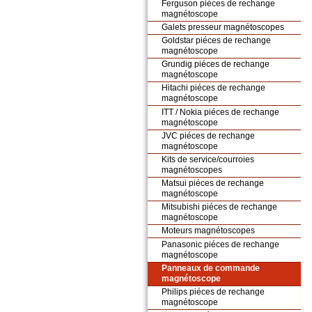
Ferguson piéces de rechange
magnétoscope
Galets presseur magnétoscopes
Goldstar piéces de rechange
magnétoscope
Grundig piéces de rechange
magnétoscope
Hitachi piéces de rechange
magnétoscope
ITT / Nokia piéces de rechange
magnétoscope
JVC piéces de rechange
magnétoscope
Kits de service/courroies
magnétoscopes
Matsui piéces de rechange
magnétoscope
Mitsubishi piéces de rechange
magnétoscope
Moteurs magnétoscopes
Panasonic piéces de rechange
magnétoscope
Panneaux de commande
magnétoscope
Philips piéces de rechange
magnétoscope