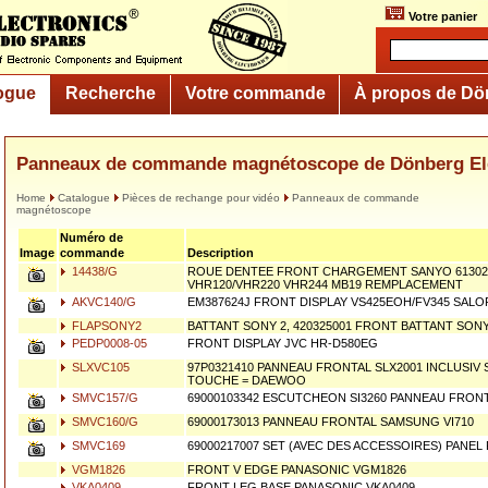
Votre panier
ogue
Recherche
Votre commande
À propos de Dö
Panneaux de commande magnétoscope de Dönberg El
Home
Catalogue
Pièces de rechange pour vidéo
Panneaux de commande
magnétoscope
Numéro de
Image
commande
Description
14438/G
ROUE DENTEE FRONT CHARGEMENT SANYO 61302
VHR120/VHR220 VHR244 MB19 REMPLACEMENT
AKVC140/G
EM387624J FRONT DISPLAY VS425EOH/FV345 SALO
FLAPSONY2
BATTANT SONY 2, 420325001 FRONT BATTANT SON
PEDP0008-05
FRONT DISPLAY JVC HR-D580EG
SLXVC105
97P0321410 PANNEAU FRONTAL SLX2001 INCLUSIV
TOUCHE = DAEWOO
SMVC157/G
69000103342 ESCUTCHEON SI3260 PANNEAU FRON
SMVC160/G
69000173013 PANNEAU FRONTAL SAMSUNG VI710
SMVC169
69000217007 SET (AVEC DES ACCESSOIRES) PANE
VGM1826
FRONT V EDGE PANASONIC VGM1826
VKA0409
FRONT LEG BASE PANASONIC VKA0409