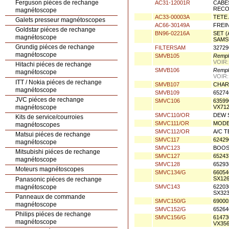
Ferguson piéces de rechange
AC31-12001R
CABE
REC
magnétoscope
AC33-00003A
TETE
Galets presseur magnétoscopes
AC66-30149A
FREI
Goldstar piéces de rechange
BN96-02216A
SET 
magnétoscope
SAMS
Grundig piéces de rechange
FILTERSAM
3272
magnétoscope
SMVB105
Rempl
VOIR
Hitachi piéces de rechange
SMVB106
Rempl
magnétoscope
VOIR:
ITT / Nokia piéces de rechange
SMVB107
CHAR
magnétoscope
SMVB109
6527
JVC piéces de rechange
SMVC106
6359
magnétoscope
VX712
SMVC110/OR
DEW 
Kits de service/courroies
SMVC111/OR
MODE
magnétoscopes
SMVC112/OR
A/C 
Matsui piéces de rechange
SMVC117
6242
magnétoscope
SMVC123
BOOS
Mitsubishi piéces de rechange
SMVC127
6524
magnétoscope
SMVC128
6529
Moteurs magnétoscopes
SMVC134/G
6605
SX126
Panasonic piéces de rechange
magnétoscope
SMVC143
62203
SX323
Panneaux de commande
SMVC150/G
6900
magnétoscope
SMVC152/G
65264
Philips piéces de rechange
SMVC156/G
61473
magnétoscope
VX35