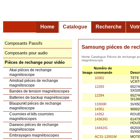
Home
Catalogue
Recherche
Vot
Composants Passifs
Samsung piéces de rec
Composants pour audio
Home
Catalogue
Pièces de rechange po
magnétoscope
Pièces de rechange pour vidéo
Numéro de
Akai piéces de rechange
Image
commande
Descr
magnétoscope
10301
TETE 
Amstrad piéces de rechange
VCRT
magnétoscope
12283
65274
SX326
Bandes de tension magnétoscopes
12284
6527
Batteries de backup magnétoscope
SI126
Blaupunkt piéces de rechange
13300R
SVX5
magnétoscope
14351
9000
Courroies et kits courroies
14352
ROUE
magnétoscopes
14363/G
6147
HOUS 
Daewoo piéces de rechange
14442/G
6520
magnétoscope
SVX50
Embrayages magnétoscopes
AC31-12001M
MOTE