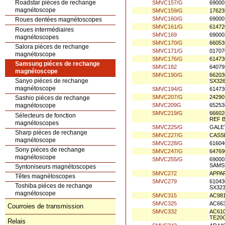
Roadstar piéces de rechange
SMVC157/G
6900
magnétoscope
SMVC159/G
1762
SMVC160/G
6900
Roues dentées magnétoscopes
SMVC161/G
6147
Roues intermédiaires
SMVC169
6900
magnétoscopes
SMVC170/G
6605
Salora piéces de rechange
SMVC171/G
0170
magnétoscope
SMVC176/G
6147
Samsung piéces de rechange
SMVC182
6407
magnétoscope
SMVC190/G
6620
Sanyo piéces de rechange
SX326
magnétoscope
SMVC194/G
6147
SMVC207/G
24290
Sashio piéces de rechange
SMVC209G
6525
magnétoscope
SMVC219/G
6660
Sélecteurs de fonction
REF 
magnétoscopes
SMVC225/G
GALE
Sharp piéces de rechange
SMVC227/G
CASS
magnétoscope
SMVC228/G
6160
Sony piéces de rechange
SMVC247/G
6476
magnétoscope
SMVC255/G
69000
SAMS
Syntoniseurs magnétoscopes
SMVC272
APPAR
Têtes magnétoscopes
SMVC279
6104
Toshiba piéces de rechange
SX32
magnétoscope
SMVC315
AC98
SMVC325
AC66
Courroies de transmission
SMVC332
AC61
TE20
Relais