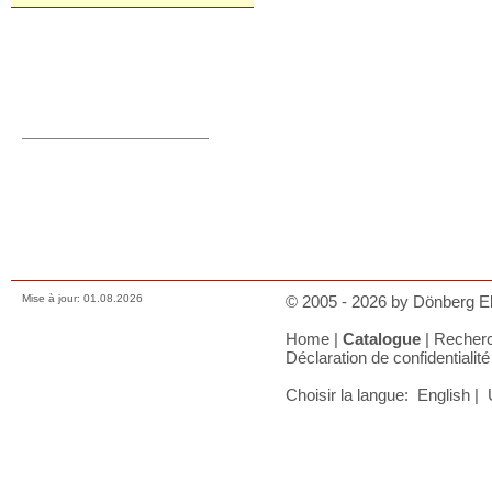
Commande directe
orders@donberg.ie
+353/74-95 48 275
Prix, paiements et charges
Comment nous contacter
Conditions de vente
Déclaration de confidentialité
A votre panier
Mise à jour: 01.08.2026
© 2005 - 2026 by Dönberg Ele
Home
|
Catalogue
|
Recher
Déclaration de confidentialité
Choisir la langue:
English
|
U