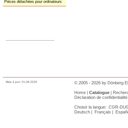
Pièces détachées pour ordinateurs
Commande directe
orders@donberg.ie
+353/74-95 48 275
Prix, paiements et charges
Comment nous contacter
Conditions de vente
Déclaration de confidentialité
A votre panier
Mise à jour: 01.08.2026
© 2005 - 2026 by Dönberg Ele
Home
|
Catalogue
|
Recher
Déclaration de confidentialité
Choisir la langue:
CGR-DU0
Deutsch
|
Français
|
Esp