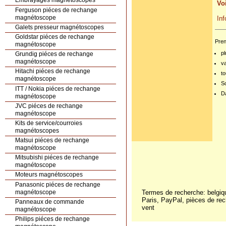
Embrayages magnétoscopes
V
Ferguson piéces de rechange
magnétoscope
I
Galets presseur magnétoscopes
Goldstar piéces de rechange
Pren
magnétoscope
pl
Grundig piéces de rechange
magnétoscope
v
Hitachi piéces de rechange
to
magnétoscope
S
ITT / Nokia piéces de rechange
Da
magnétoscope
JVC piéces de rechange
magnétoscope
Kits de service/courroies
magnétoscopes
Matsui piéces de rechange
magnétoscope
Mitsubishi piéces de rechange
magnétoscope
Moteurs magnétoscopes
Panasonic piéces de rechange
magnétoscope
Termes de recherche: belgique
Paris, PayPal, pièces de rec
Panneaux de commande
vent
magnétoscope
Philips piéces de rechange