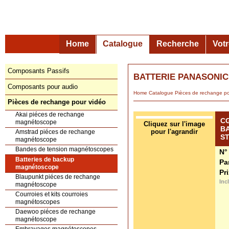
Home
Catalogue
Recherche
Vot
Composants Passifs
BATTERIE PANASONIC
Composants pour audio
Home
Catalogue
Pièces de rechange
Pièces de rechange pour vidéo
Akai piéces de rechange
C
magnétoscope
B
Amstrad piéces de rechange
S
magnétoscope
Bandes de tension magnétoscopes
N°
Batteries de backup
Pa
magnétoscope
Pr
Blaupunkt piéces de rechange
Cliquez sur l'image
Inc
magnétoscope
pour l'agrandir
Courroies et kits courroies
magnétoscopes
Daewoo piéces de rechange
magnétoscope