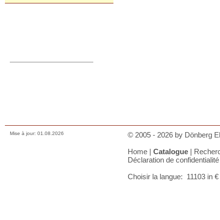
Commande directe
orders@donberg.ie
+353/74-95 48 275
Prix, paiements et charges
Comment nous contacter
Conditions de vente
Déclaration de confidentialité
A votre panier
Mise à jour: 01.08.2026
© 2005 - 2026 by Dönberg Ele
Home
|
Catalogue
|
Recher
Déclaration de confidentialité
Choisir la langue:
11103 in €