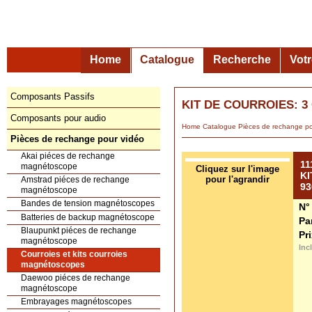
Home
Catalogue
Recherche
Vot
Composants Passifs
KIT DE COURROIES: 3
Composants pour audio
Home
Catalogue
Pièces de rechange po
Pièces de rechange pour vidéo
Akai piéces de rechange
11
magnétoscope
Cliquez sur l'image
KI
pour l'agrandir
Amstrad piéces de rechange
93
magnétoscope
Bandes de tension magnétoscopes
N°
Batteries de backup magnétoscope
Pa
Blaupunkt piéces de rechange
Pr
magnétoscope
Inc
Courroies et kits courroies
magnétoscopes
Daewoo piéces de rechange
magnétoscope
Embrayages magnétoscopes