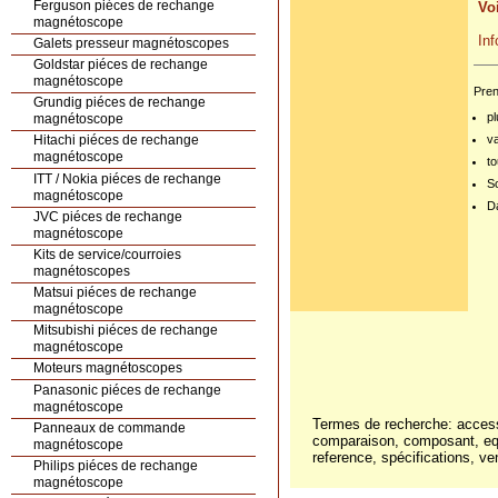
Ferguson piéces de rechange
Voi
magnétoscope
In
Galets presseur magnétoscopes
Goldstar piéces de rechange
magnétoscope
Pren
Grundig piéces de rechange
pl
magnétoscope
v
Hitachi piéces de rechange
magnétoscope
to
ITT / Nokia piéces de rechange
S
magnétoscope
Da
JVC piéces de rechange
magnétoscope
Kits de service/courroies
magnétoscopes
Matsui piéces de rechange
magnétoscope
Mitsubishi piéces de rechange
magnétoscope
Moteurs magnétoscopes
Panasonic piéces de rechange
magnétoscope
Termes de recherche: accesso
Panneaux de commande
comparaison, composant, eq
magnétoscope
reference, spécifications, ve
Philips piéces de rechange
magnétoscope