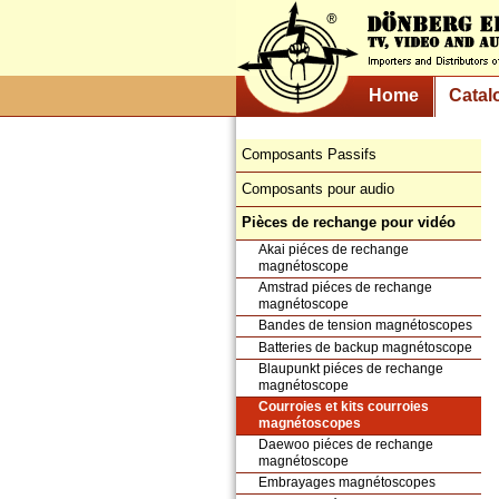
Home
Catal
Composants Passifs
Composants pour audio
Pièces de rechange pour vidéo
Akai piéces de rechange
magnétoscope
Amstrad piéces de rechange
magnétoscope
Bandes de tension magnétoscopes
Batteries de backup magnétoscope
Blaupunkt piéces de rechange
magnétoscope
Courroies et kits courroies
magnétoscopes
Daewoo piéces de rechange
magnétoscope
Embrayages magnétoscopes