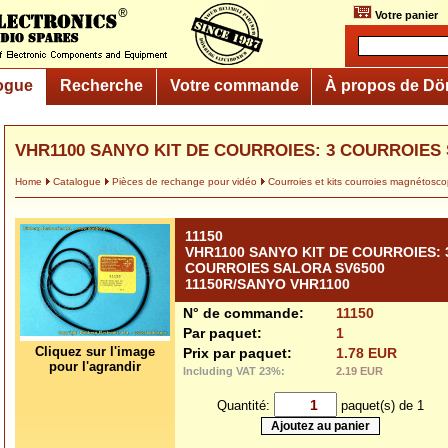
Votre panier
ogue
Recherche
Votre commande
À propos de Dö
VHR1100 SANYO KIT DE COURROIES: 3 COURROIES 
Home
Catalogue
Pièces de rechange pour vidéo
Courroies et kits courroies magnétosc
11150
VHR1100 SANYO KIT DE COURROIES: 
COURROIES SALORA SV6500
11150R/SANYO VHR1100
N° de commande:
11150
Par paquet:
1
Cliquez sur l'image
Prix par paquet:
1.78 EUR
pour l'agrandir
Including VAT 23%:
2.19 EUR
Quantité:
paquet(s) de 1