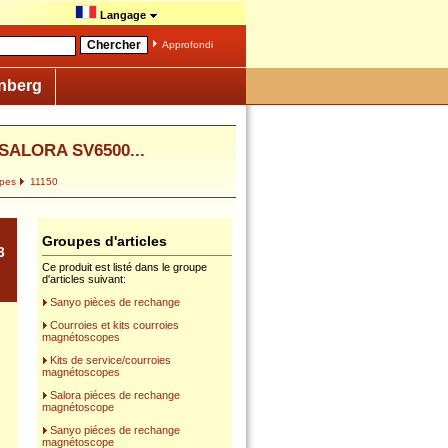
Langage
Approfondi
nberg
SALORA SV6500...
opes
11150
Groupes d'articles
3
Ce produit est listé dans le groupe
d'articles suivant:
Sanyo pièces de rechange
Courroies et kits courroies
magnétoscopes
Kits de service/courroies
magnétoscopes
Salora piéces de rechange
magnétoscope
Sanyo piéces de rechange
magnétoscope