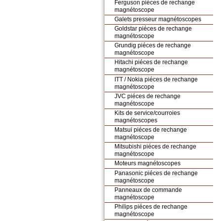
Ferguson piéces de rechange
magnétoscope
Galets presseur magnétoscopes
Goldstar piéces de rechange
magnétoscope
Grundig piéces de rechange
magnétoscope
Hitachi piéces de rechange
magnétoscope
ITT / Nokia piéces de rechange
magnétoscope
JVC piéces de rechange
magnétoscope
Kits de service/courroies
magnétoscopes
Matsui piéces de rechange
magnétoscope
Mitsubishi piéces de rechange
magnétoscope
Moteurs magnétoscopes
Panasonic piéces de rechange
magnétoscope
Panneaux de commande
magnétoscope
Philips piéces de rechange
magnétoscope