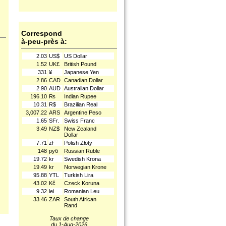
Correspond
à-peu-près à:
2.03
US$
US Dollar
1.52
UK£
British Pound
331
¥
Japanese Yen
2.86
CAD
Canadian Dollar
.
2.90
AUD
Australian Dollar
196.10
₨
Indian Rupee
10.31
R$
Brazilian Real
3,007.22
ARS
Argentine Peso
1.65
SFr.
Swiss Franc
3.49
NZ$
New Zealand
Dollar
7.71
zł
Polish Złoty
148
руб
Russian Ruble
19.72
kr
Swedish Krona
19.49
kr
Norwegian Krone
95.88
YTL
Turkish Lira
43.02
Kč
Czeck Koruna
9.32
lei
Romanian Leu
33.46
ZAR
South African
Rand
Taux de change
du 1-Aug-2026