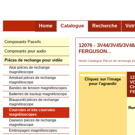
Home
Catalogue
Recherche
Vot
Composants Passifs
12076 - 3V44/3V45/3
FERGUSON...
Composants pour audio
Pièces de rechange pour vidéo
Home
Catalogue
Pièces de rechange
Akai piéces de rechange
magnétoscope
12
Amstrad piéces de rechange
VO
magnétoscope
C
Bandes de tension magnétoscopes
F
Batteries de backup magnétoscope
Blaupunkt piéces de rechange
magnétoscope
Rem
Courroies et kits courroies
Cliquez sur l'image
magnétoscopes
pour l'agrandir
Daewoo piéces de rechange
magnétoscope
Embrayages magnétoscopes