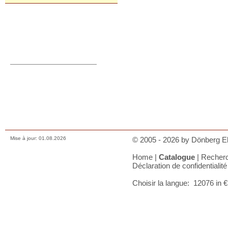
Commande directe
orders@donberg.ie
+353/74-95 48 275
Prix, paiements et charges
Comment nous contacter
Conditions de vente
Déclaration de confidentialité
A votre panier
Mise à jour: 01.08.2026
© 2005 - 2026 by Dönberg Ele
Home
|
Catalogue
|
Recher
Déclaration de confidentialité
Choisir la langue:
12076 in 