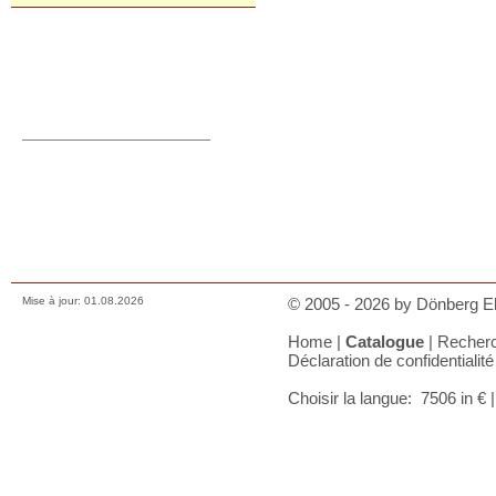
Commande directe
orders@donberg.ie
+353/74-95 48 275
Prix, paiements et charges
Comment nous contacter
Conditions de vente
Déclaration de confidentialité
A votre panier
Mise à jour: 01.08.2026
© 2005 - 2026 by Dönberg Ele
Home
|
Catalogue
|
Recher
Déclaration de confidentialité
Choisir la langue:
7506 in €