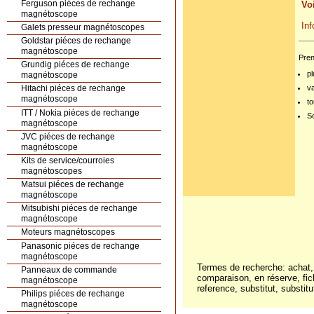
Ferguson piéces de rechange
V
magnétoscope
I
Galets presseur magnétoscopes
Goldstar piéces de rechange
magnétoscope
Pren
Grundig piéces de rechange
pl
magnétoscope
v
Hitachi piéces de rechange
magnétoscope
to
ITT / Nokia piéces de rechange
S
magnétoscope
JVC piéces de rechange
magnétoscope
Kits de service/courroies
magnétoscopes
Matsui piéces de rechange
magnétoscope
Mitsubishi piéces de rechange
magnétoscope
Moteurs magnétoscopes
Panasonic piéces de rechange
magnétoscope
Termes de recherche: achat,
Panneaux de commande
comparaison, en réserve, fich
magnétoscope
reference, substitut, substitu
Philips piéces de rechange
magnétoscope