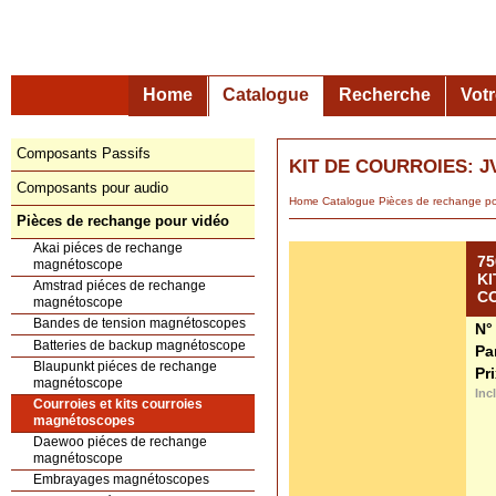
Home
Catalogue
Recherche
Vot
Composants Passifs
KIT DE COURROIES: J
Composants pour audio
Home
Catalogue
Pièces de rechange
Pièces de rechange pour vidéo
Akai piéces de rechange
75
magnétoscope
KI
Amstrad piéces de rechange
C
magnétoscope
Bandes de tension magnétoscopes
N°
Batteries de backup magnétoscope
Pa
Blaupunkt piéces de rechange
Pr
magnétoscope
Inc
Courroies et kits courroies
magnétoscopes
Daewoo piéces de rechange
magnétoscope
Embrayages magnétoscopes