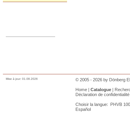
Commande directe
orders@donberg.ie
+353/74-95 48 275
Prix, paiements et charges
Comment nous contacter
Conditions de vente
Déclaration de confidentialité
A votre panier
Mise à jour: 01.08.2026
© 2005 - 2026 by Dönberg Ele
Home
|
Catalogue
|
Recher
Déclaration de confidentialité
Choisir la langue:
PHVB 100
|
Español