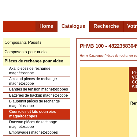
Home
Catalogue
Recherche
Vot
Composants Passifs
PHVB 100 - 482235830
Composants pour audio
Home
Catalogue
Pièces de rechange
Pièces de rechange pour vidéo
Akai piéces de rechange
PH
magnétoscope
VO
Amstrad piéces de rechange
C
magnétoscope
S
Bandes de tension magnétoscopes
Batteries de backup magnétoscope
Blaupunkt piéces de rechange
Rem
magnétoscope
Courroies et kits courroies
magnétoscopes
Daewoo piéces de rechange
magnétoscope
Embrayages magnétoscopes