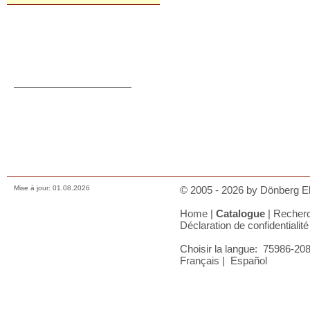
Commande directe
orders@donberg.ie
+353/74-95 48 275
Prix, paiements et charges
Comment nous contacter
Conditions de vente
Déclaration de confidentialité
A votre panier
Mise à jour: 01.08.2026
© 2005 - 2026 by Dönberg Ele
Home
|
Catalogue
|
Recher
Déclaration de confidentialité
Choisir la langue:
75986-208-
Français
|
Español