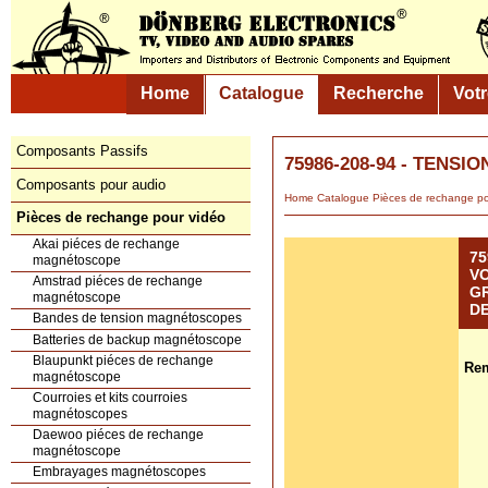
Home
Catalogue
Recherche
Vot
Composants Passifs
75986-208-94 - TENSI
Composants pour audio
Home
Catalogue
Pièces de rechange po
Pièces de rechange pour vidéo
Akai piéces de rechange
75
magnétoscope
VO
Amstrad piéces de rechange
GR
magnétoscope
D
Bandes de tension magnétoscopes
Batteries de backup magnétoscope
Blaupunkt piéces de rechange
Rem
magnétoscope
Courroies et kits courroies
magnétoscopes
Daewoo piéces de rechange
magnétoscope
Embrayages magnétoscopes