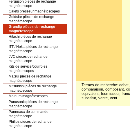
Ferguson piéces de rechange
magnétoscope
Galets presseur magnétoscopes
Goldstar piéces de rechange
magnétoscope
Grundig piéces de rechange
magnétoscope
Hitachi piéces de rechange
magnétoscope
ITT / Nokia piéces de rechange
magnétoscope
JVC piéces de rechange
magnétoscope
Kits de service/courroies
magnétoscopes
Matsui piéces de rechange
magnétoscope
Termes de recherche: achat,
Mitsubishi piéces de rechange
comparaison, composant, distr
magnétoscope
equivalent, fournisseur, fran
Moteurs magnétoscopes
substitut, vente, vent
Panasonic piéces de rechange
magnétoscope
Panneaux de commande
magnétoscope
Philips piéces de rechange
magnétoscope