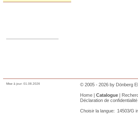
Commande directe
orders@donberg.ie
+353/74-95 48 275
Prix, paiements et charges
Comment nous contacter
Conditions de vente
Déclaration de confidentialité
A votre panier
Mise à jour: 01.08.2026
© 2005 - 2026 by Dönberg Ele
Home
|
Catalogue
|
Recher
Déclaration de confidentialité
Choisir la langue:
14503/G 
Español