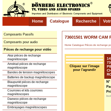
Home
Catalogue
Recherche
Vot
Composants Passifs
73601501 WORM CAM 
Composants pour audio
Home
Catalogue
Pièces de rechange
Pièces de rechange pour vidéo
Akai piéces de rechange
14
magnétoscope
7
Amstrad piéces de rechange
PI
magnétoscope
C
Bandes de tension magnétoscopes
R
Batteries de backup magnétoscope
N°
Blaupunkt piéces de rechange
magnétoscope
Pa
Courroies et kits courroies
Pr
magnétoscopes
Inc
Daewoo piéces de rechange
magnétoscope
Embrayages magnétoscopes