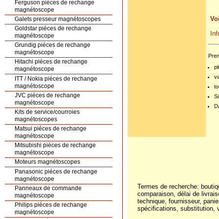
Ferguson piéces de rechange
magnétoscope
V
Galets presseur magnétoscopes
Goldstar piéces de rechange
I
magnétoscope
Grundig piéces de rechange
magnétoscope
Pren
Hitachi piéces de rechange
pl
magnétoscope
Cliquez sur l'image
v
ITT / Nokia piéces de rechange
pour l'agrandir
magnétoscope
to
JVC piéces de rechange
S
magnétoscope
Da
Kits de service/courroies
magnétoscopes
Matsui piéces de rechange
magnétoscope
Mitsubishi piéces de rechange
magnétoscope
Moteurs magnétoscopes
Panasonic piéces de rechange
magnétoscope
Termes de recherche: bout
Panneaux de commande
comparaison, délai de livrais
magnétoscope
technique, fournisseur, pani
Philips piéces de rechange
spécifications, substitution, 
magnétoscope