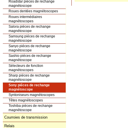
Roadstar piéces de rechange
magnétoscope
Roues dentées magnétoscopes
Roues intermédiaires
magnétoscopes
Salora piéces de rechange
magnétoscope
Samsung piéces de rechange
magnétoscope
Sanyo piéces de rechange
magnétoscope
Sashio piéces de rechange
magnétoscope
Sélecteurs de fonction
magnétoscopes
Sharp piéces de rechange
magnétoscope
Sony piéces de rechange
magnétoscope
Syntoniseurs magnétoscopes
Têtes magnétoscopes
Toshiba piéces de rechange
magnétoscope
Courroies de transmission
Relais