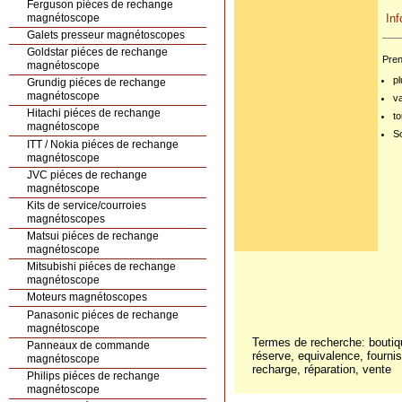
Ferguson piéces de rechange
magnétoscope
In
Galets presseur magnétoscopes
Goldstar piéces de rechange
Pren
magnétoscope
pl
Grundig piéces de rechange
magnétoscope
v
Hitachi piéces de rechange
to
magnétoscope
S
ITT / Nokia piéces de rechange
magnétoscope
JVC piéces de rechange
magnétoscope
Kits de service/courroies
magnétoscopes
Matsui piéces de rechange
magnétoscope
Mitsubishi piéces de rechange
magnétoscope
Moteurs magnétoscopes
Panasonic piéces de rechange
magnétoscope
Termes de recherche: bouti
Panneaux de commande
réserve, equivalence, fourniss
magnétoscope
recharge, réparation, vente
Philips piéces de rechange
magnétoscope