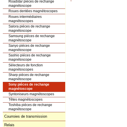
Roadstar piéces de rechange
magnétoscope
Roues dentées magnétoscopes
Roues intermédiaires
magnétoscopes
Salora piéces de rechange
magnétoscope
Samsung piéces de rechange
magnétoscope
Sanyo piéces de rechange
magnétoscope
Sashio piéces de rechange
magnétoscope
Sélecteurs de fonction
magnétoscopes
Sharp piéces de rechange
magnétoscope
Sony piéces de rechange
magnétoscope
Syntoniseurs magnétoscopes
Têtes magnétoscopes
Toshiba piéces de rechange
magnétoscope
Courroies de transmission
Relais