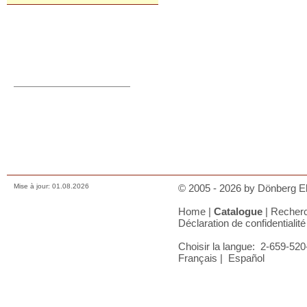
Commande directe
orders@donberg.ie
+353/74-95 48 275
Prix, paiements et charges
Comment nous contacter
Conditions de vente
Déclaration de confidentialité
A votre panier
Mise à jour: 01.08.2026
© 2005 - 2026 by Dönberg Ele
Home
|
Catalogue
|
Recher
Déclaration de confidentialité
Choisir la langue:
2-659-520-
Français
|
Español