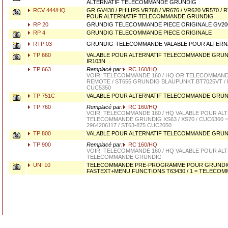
ALTERNATIF TELECOMMANDE GRUNDIG
RCV 444/HQ
GR GV430 / PHILIPS VR768 / VR676 / VR620 VR570 / R
POUR ALTERNATIF TELECOMMANDE GRUNDIG
RP 20
GRUNDIG TELECOMMANDE PIECE ORIGINALE GV20
RP 4
GRUNDIG TELECOMMANDE PIECE ORIGINALE
RTP 03
GRUNDIG-TELECOMMANDE VALABLE POUR ALTERN
TP 660
VALABLE POUR ALTERNATIF TELECOMMANDE GRUN
IR103N
TP 663
Remplacé par:
RC 160/HQ
VOIR: TELECOMMANDE 160 / HQ OR TELECOMMANDE
REMOTE / ST655 GRUNDIG BLAUPUNKT BT7025VT / P
CUC5350
TP 751C
VALABLE POUR ALTERNATIF TELECOMMANDE GRUND
TP 760
Remplacé par:
RC 160/HQ
VOIR: TELECOMMANDE 160 / HQ VALABLE POUR AL
TELECOMMANDE GRUNDIG XS63 / XS70 / CUC6360 = 
2964206117 / ST63-875 CUC2050
TP 800
VALABLE POUR ALTERNATIF TELECOMMANDE GRU
TP 900
Remplacé par:
RC 160/HQ
VOIR: TELECOMMANDE 160 / HQ VALABLE POUR AL
TELECOMMANDE GRUNDIG
UNI 10
TELECOMMANDE PRE-PROGRAMME POUR GRUNDIG 
FASTEXT+MENU FUNCTIONS T63430 / 1 = TELECOM