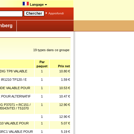
Langage
Approfondi
nberg
19 types dans ce groupe
Par
paquet
Prix net
IG TP8 VALABLE
1
10.80 €
R1210 TP120 / E
1
1.59 €
NDE VALABLE POUR
1
10.53 €
 POUR ALTERNATIF
1
10.47 €
 P37071 = RC151 /
1
12.90 €
M5543VTEI / T51070
1
12.90 €
510 VALABLE POUR
1
5.07 €
 SRC1 VALABLE POUR
1
5.19 €