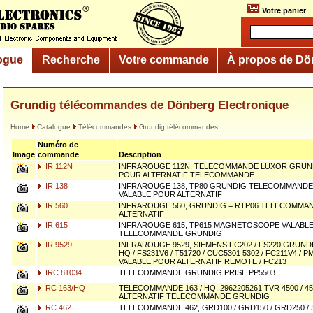
Votre panier
ogue
Recherche
Votre commande
À propos de Dö
Grundig télécommandes de Dönberg Electronique
Home
Catalogue
Télécommandes
Grundig télécommandes
Numéro de
Image
commande
Description
IR 112N
INFRAROUGE 112N, TELECOMMANDE LUXOR GRUND
POUR ALTERNATIF TELECOMMANDE
IR 138
INFRAROUGE 138, TP80 GRUNDIG TELECOMMANDE I
VALABLE POUR ALTERNATIF
IR 560
INFRAROUGE 560, GRUNDIG = RTP06 TELECOMMA
ALTERNATIF
IR 615
INFRAROUGE 615, TP615 MAGNETOSCOPE VALABLE
TELECOMMANDE GRUNDIG
IR 9529
INFRAROUGE 9529, SIEMENS FC202 / FS220 GRUNDIG
HQ / FS231V6 / T51720 / CUC5301 5302 / FC211V4 / P
VALABLE POUR ALTERNATIF REMOTE / FC213
IRC 81034
TELECOMMANDE GRUNDIG PRISE PP5503
RC 163/HQ
TELECOMMANDE 163 / HQ, 2962205261 TVR 4500 / 4
ALTERNATIF TELECOMMANDE GRUNDIG
RC 462
TELECOMMANDE 462, GRD100 / GRD150 / GRD250 /