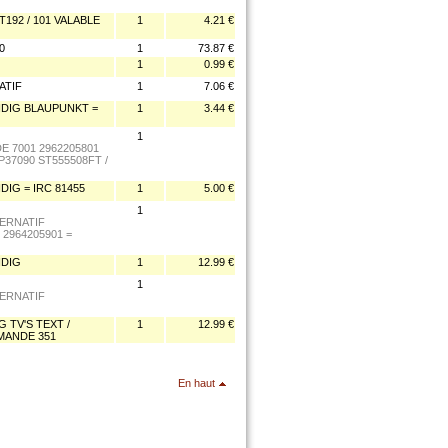
T192 / 101 VALABLE
1
4.21 €
0
1
73.87 €
1
0.99 €
ATIF
1
7.06 €
DIG BLAUPUNKT =
1
3.44 €
1
 7001 2962205801
37090 ST555508FT /
IG = IRC 81455
1
5.00 €
1
TERNATIF
2964205901 =
NDIG
1
12.99 €
1
TERNATIF
TV'S TEXT /
1
12.99 €
MANDE 351
En haut