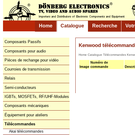
Home
Catalogue
Recherche
Vot
Composants Passifs
Kenwood télécommande
Composants pour audio
Home
Catalogue
Télécommandes
Pièces de rechange pour vidéo
Numéro de
Image
commande
Descri
Courroies de transmission
Relais
Semi-conducteurs
IGBTs, MOSFETs, RF/UHF-Modules
Composants mécaniques
Équipement pour ateliers
Télécommandes
Akai télécommandes