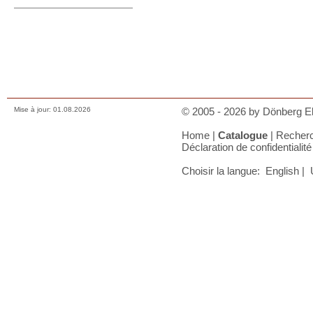
+353/74-95 48 275
Prix, paiements et charges
Comment nous contacter
Conditions de vente
Déclaration de confidentialité
A votre panier
Mise à jour: 01.08.2026
© 2005 - 2026 by Dönberg Ele
Home
|
Catalogue
|
Recher
Déclaration de confidentialité
Choisir la langue:
English
|