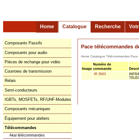
Home
Catalogue
Recherche
Vot
Composants Passifs
Pace télécommandes de
Composants pour audio
Home
Catalogue
Télécommandes
Pace
Pièces de rechange pour vidéo
Numéro de
Image
commande
Descr
Courroies de transmission
IR 3563
INFRA
TELE
Relais
Semi-conducteurs
IGBTs, MOSFETs, RF/UHF-Modules
Composants mécaniques
Équipement pour ateliers
Télécommandes
Akai télécommandes