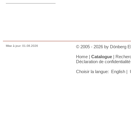
Prix, paiements et charges
Comment nous contacter
Conditions de vente
Déclaration de confidentialité
A votre panier
Mise à jour: 01.08.2026
© 2005 - 2026 by Dönberg Ele
Home
|
Catalogue
|
Recher
Déclaration de confidentialité
Choisir la langue:
English
|
U