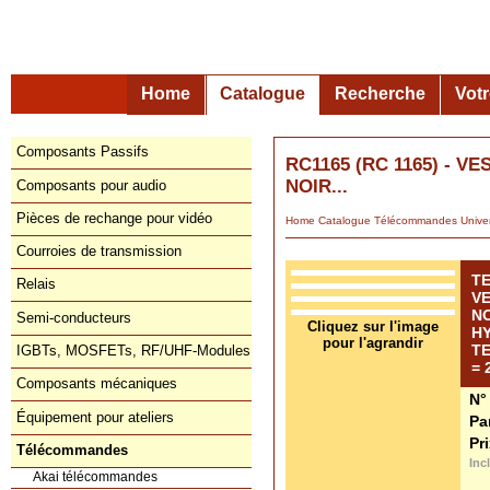
Home
Catalogue
Recherche
Vot
Composants Passifs
RC1165 (RC 1165) - 
NOIR...
Composants pour audio
Pièces de rechange pour vidéo
Home
Catalogue
Télécommandes
Courroies de transmission
T
Relais
VE
N
Semi-conducteurs
HY
TE
IGBTs, MOSFETs, RF/UHF-Modules
= 
Composants mécaniques
N°
Équipement pour ateliers
Pa
Pr
Télécommandes
Inc
Akai télécommandes