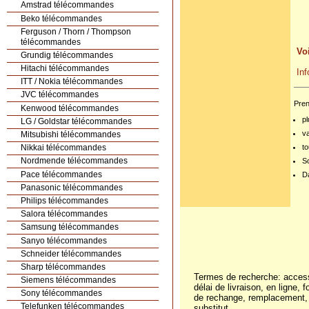
Amstrad télécommandes
Beko télécommandes
Ferguson / Thorn / Thompson
télécommandes
V
Grundig télécommandes
Hitachi télécommandes
I
ITT / Nokia télécommandes
JVC télécommandes
Pren
Kenwood télécommandes
pl
LG / Goldstar télécommandes
v
Mitsubishi télécommandes
to
Nikkai télécommandes
Nordmende télécommandes
S
Pace télécommandes
Da
Panasonic télécommandes
Cliquez sur l'image
Philips télécommandes
pour l'agrandir
Salora télécommandes
Samsung télécommandes
Sanyo télécommandes
Schneider télécommandes
Sharp télécommandes
Termes de recherche: acces
Siemens télécommandes
délai de livraison, en ligne, 
Sony télécommandes
de rechange, remplacement, r
Telefunken télécommandes
substitut