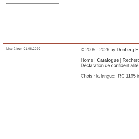
+353/74-95 48 275
Prix, paiements et charges
Comment nous contacter
Conditions de vente
Déclaration de confidentialité
A votre panier
Mise à jour: 01.08.2026
© 2005 - 2026 by Dönberg Ele
Home
|
Catalogue
|
Recher
Déclaration de confidentialité
Choisir la langue:
RC 1165 
Español